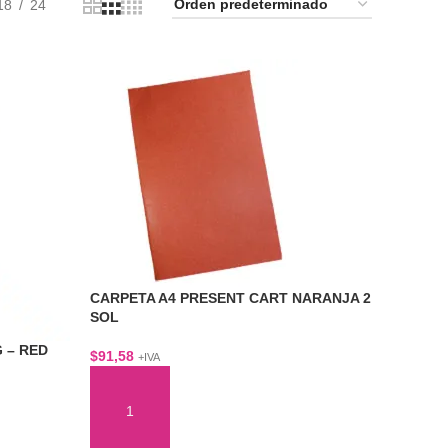
18
24
CARPETA A4 PRESENT CART NARANJA 2
SOL
 – RED
$
91,58
+IVA
AÑADIR AL CARRITO