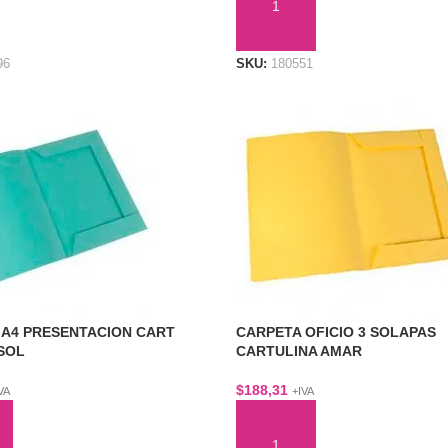
ÁS
AÑADIR AL CARRITO
96
SKU:
180551
 A4 PRESENTACION CART
CARPETA OFICIO 3 SOLAPAS
 SOL
CARTULINA AMAR
$
188,31
VA
+IVA