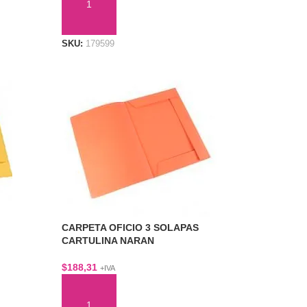
AÑADIR AL CARRITO
SKU:
179599
CARPETA OFICIO 3 SOLAPAS
CARTULINA NARAN
$
188,31
+IVA