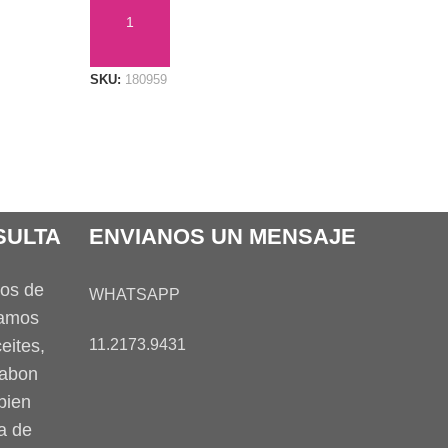
AÑADIR AL CARRITO
SKU:
180959
SULTA
ENVIANOS UN MENSAJE
tos de
WHATSAPP
tamos
eites,
11.2173.9431
jabon
bien
a de