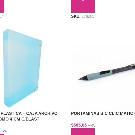
AL CARRITO
AÑADIR AL CARRITO
17
SKU:
178205
 PLASTICA – CAJA ARCHIVO
PORTAMINAS BIC CLIC MATIC
OMO 4 CM C/ELAST
$
585,85
+IVA
+IVA