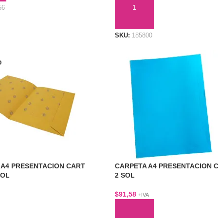
56
AÑADIR AL CARRITO
SKU:
185800
O
 A4 PRESENTACION CART
CARPETA A4 PRESENTACION 
SOL
2 SOL
$
91,58
+IVA