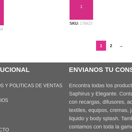
AÑADIR AL CARRITO
AL CARRITO
SKU:
178423
54
1
2
→
TUCIONAL
ENVIANOS TU CON
Encontra todas los produc
S Y POLITICAS DE VENTAS
Saphirus y Elegante. Con
IOS
con recargas, difusores, ac
textiles, equipos, cremas, 
liquido y body splash. Tam
contamos con toda la gam
CTO