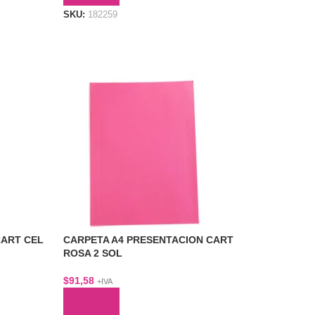
SKU:
182259
CART CEL
CARPETA A4 PRESENTACION CART
ROSA 2 SOL
$
91,58
+IVA