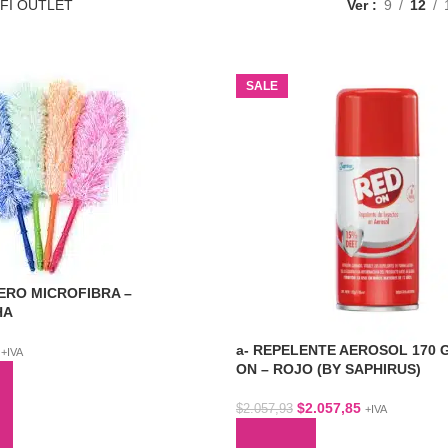
FI OUTLET
Ver
9
12
SALE
ERO MICROFIBRA –
HA
a- REPELENTE AEROSOL 170 G
+IVA
ON – ROJO (BY SAPHIRUS)
$
2.057,85
$
2.057,93
+IVA
AL CARRITO