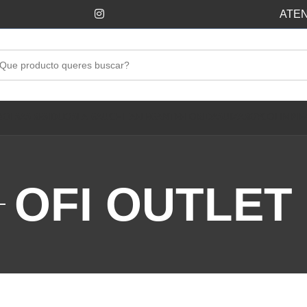
ATEN
BOLSAS RESIDUOS
LA GAUCHITA
ELEGANTE
FLORIDA
SUIZA
ROYCO
LIMPIE
OFI OUTLET