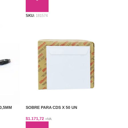
AÑADIR AL CARRITO
SKU:
181574
 0,5MM
SOBRE PARA CDS X 50 UN
$
1.171,72
+IVA