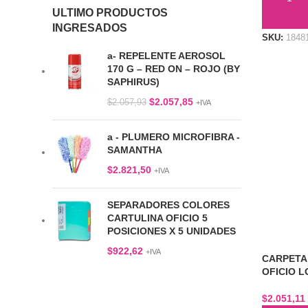
ULTIMO PRODUCTOS
AÑADIR 
INGRESADOS
SKU:
1848
a- REPELENTE AEROSOL
170 G – RED ON – ROJO (BY
SAPHIRUS)
$
2.057,85
$
2.057,93
+IVA
a - PLUMERO MICROFIBRA -
SAMANTHA
$
2.821,50
+IVA
SEPARADORES COLORES
CARTULINA OFICIO 5
POSICIONES X 5 UNIDADES
$
922,62
+IVA
CARPETA
OFICIO L
$
2.051,11